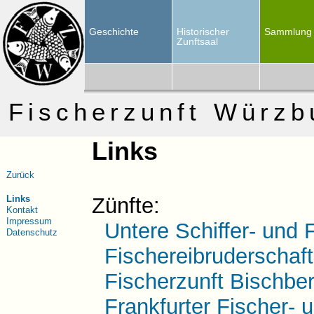
Geschichte
Historischer
Sammlung
Zunftsaal
Fischerzunft Würzb
Links
Zurück
Links
Zünfte:
Kontakt
Impressum
Untere Schiffer- und
Datenschutz
Fischereibruderschaf
Fischerzunft Bischbe
Frankfurter Fischer- u